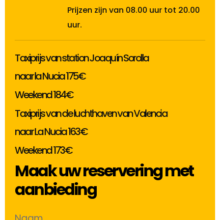
Prijzen zijn van 08.00 uur tot 20.00
uur.
Taxiprijs van station Joaquín Sorolla
naar la Nucia 175€
Weekend 184€
Taxiprijs van de luchthaven van Valencia
naar La Nucia 163€
Weekend 173€
Maak uw reservering met
aanbieding
Naam