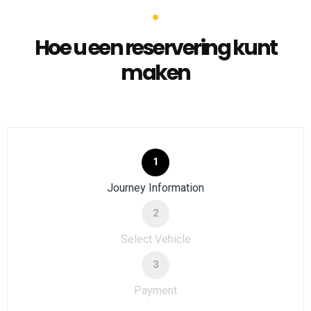
Hoe u een reservering kunt
maken
1
Journey Information
2
Select Vehicle
3
Payment