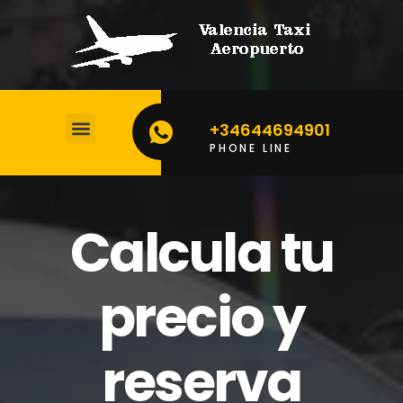
+34644694901
PHONE LINE
CALCULA TU PRECIO
Calcula tu
precio y
reserva