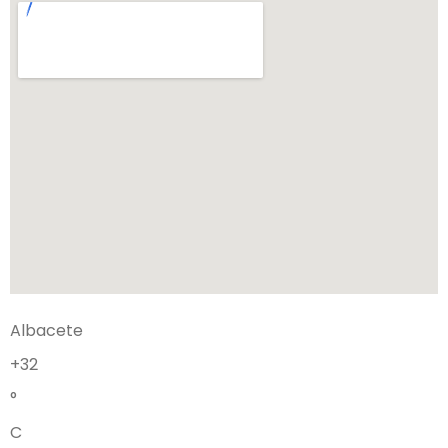
Albacete
+
32
°
C