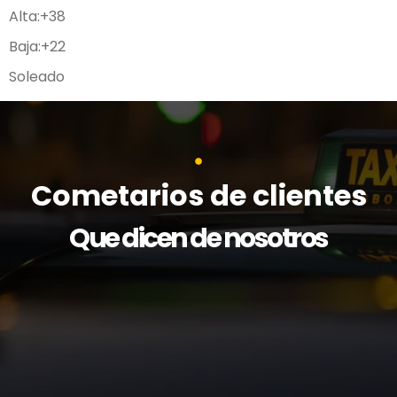
Alta:
+
38
Baja:
+
22
Soleado
Cometarios de clientes
Que dicen de nosotros