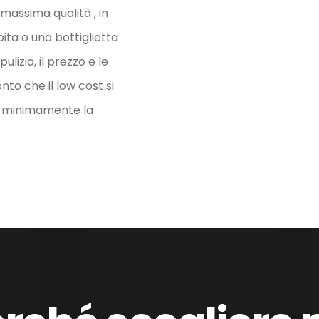
 massima qualità , in
bita o una bottiglietta
lizia, il prezzo e le
nto che il low cost si
re minimamente la