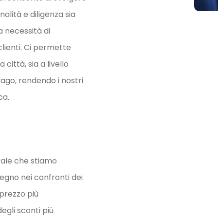
alità e diligenza sia
a necessità di
 clienti. Ci permette
città, sia a livello
vago, rendendo i nostri
ca.
rale che stiamo
pegno nei confronti dei
l prezzo più
egli sconti più