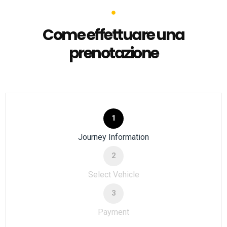
Come effettuare una
prenotazione
1
Journey Information
2
Select Vehicle
3
Payment