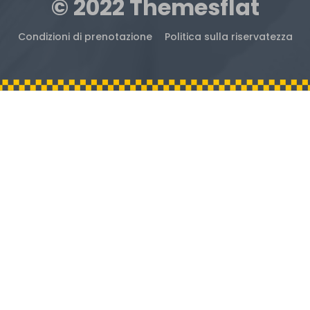
© 2022 Themesflat
Condizioni di prenotazione
Politica sulla riservatezza