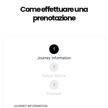
Come effettuare una
prenotazione
1
Journey Information
2
Select Vehicle
3
Payment
JOURNEY INFORMATION