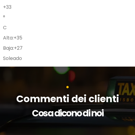
+
33
°
C
Alta:
+
35
Baja:
+
27
Soleado
Commenti dei clienti
Cosa dicono di noi