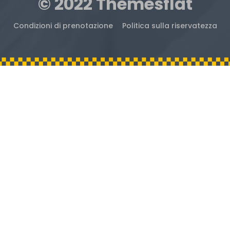
© 2022 Themesflat
Condizioni di prenotazione
Politica sulla riservatezza